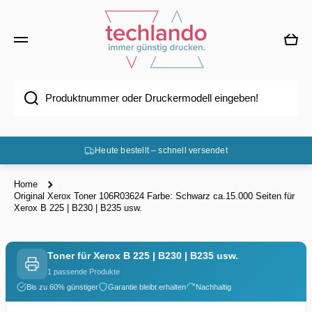
Direkt zum Inhalt
Ware
Produktnummer oder Druckermodell eingeben!
Heute bestellt – schnell versendet
Home
Original Xerox Toner 106R03624 Farbe: Schwarz ca.15.000 Seiten für
Xerox B 225 | B230 | B235 usw.
Toner für Xerox B 225 | B230 | B235 usw.
1 passende Produkte
Bis zu 60% günstiger
Garantie bleibt erhalten
Nachhaltig