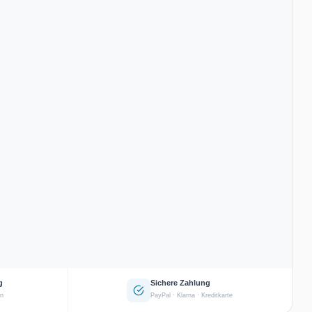
g
Sichere Zahlung
en
PayPal · Klarna · Kreditkarte