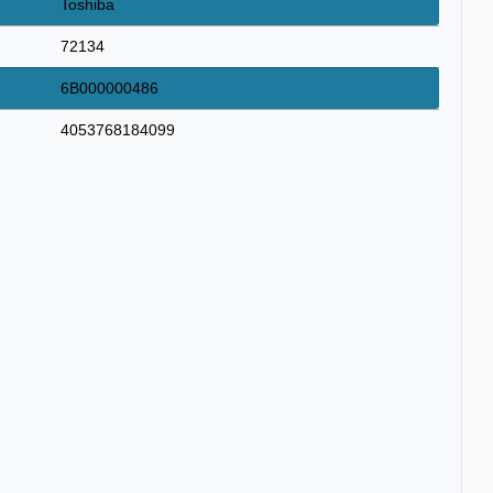
Toshiba
72134
6B000000486
4053768184099