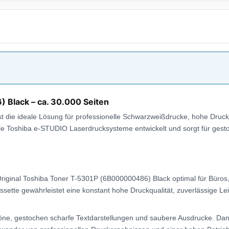
 Black – ca. 30.000 Seiten
t die ideale Lösung für professionelle Schwarzweißdrucke, hohe Druck
ble Toshiba e-STUDIO Laserdrucksysteme entwickelt und sorgt für gest
r Original Toshiba Toner T-5301P (6B000000486) Black optimal für Bür
tte gewährleistet eine konstant hohe Druckqualität, zuverlässige Lei
öne, gestochen scharfe Textdarstellungen und saubere Ausdrucke. Da