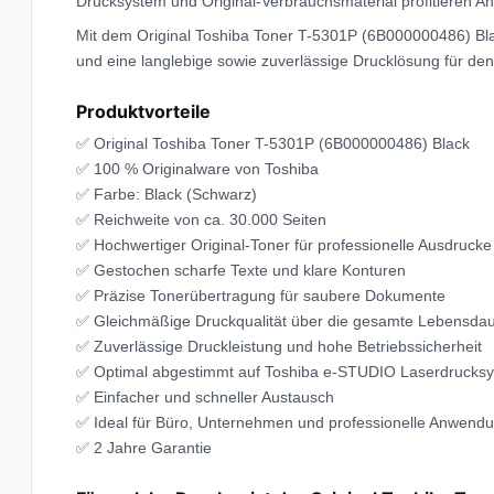
Drucksystem und Original-Verbrauchsmaterial profitieren A
Mit dem Original Toshiba Toner T-5301P (6B000000486) Blac
und eine langlebige sowie zuverlässige Drucklösung für den 
Produktvorteile
✅ Original Toshiba Toner T-5301P (6B000000486) Black
✅ 100 % Originalware von Toshiba
✅ Farbe: Black (Schwarz)
✅ Reichweite von ca. 30.000 Seiten
✅ Hochwertiger Original-Toner für professionelle Ausdrucke
✅ Gestochen scharfe Texte und klare Konturen
✅ Präzise Tonerübertragung für saubere Dokumente
✅ Gleichmäßige Druckqualität über die gesamte Lebensda
✅ Zuverlässige Druckleistung und hohe Betriebssicherheit
✅ Optimal abgestimmt auf Toshiba e-STUDIO Laserdrucks
✅ Einfacher und schneller Austausch
✅ Ideal für Büro, Unternehmen und professionelle Anwend
✅ 2 Jahre Garantie