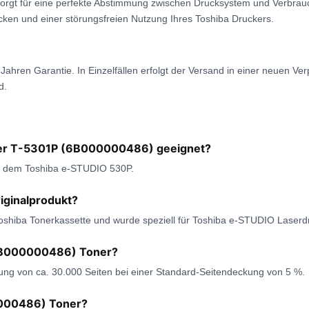
orgt für eine perfekte Abstimmung zwischen Drucksystem und Verbrauc
en und einer störungsfreien Nutzung Ihres Toshiba Druckers.
hren Garantie. In Einzelfällen erfolgt der Versand in einer neuen Verp
d.
Toner T-5301P (6B000000486) geeignet?
mit dem Toshiba e-STUDIO 530P.
iginalprodukt?
Toshiba Tonerkassette und wurde speziell für Toshiba e-STUDIO Laserd
(6B000000486) Toner?
tung von ca. 30.000 Seiten bei einer Standard-Seitendeckung von 5 %.
0000486) Toner?