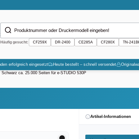
Produktnummer oder Druckermodell eingeben!
t
Häufig gesucht:
CF259X
DR-2400
CE285A
CF280X
TN-241B
den erfolgreich eingesetzt
Heute bestellt – schnell versendet
Originalw
: Schwarz ca. 25.000 Seiten für e-STUDIO 530P
Artikel-Informationen