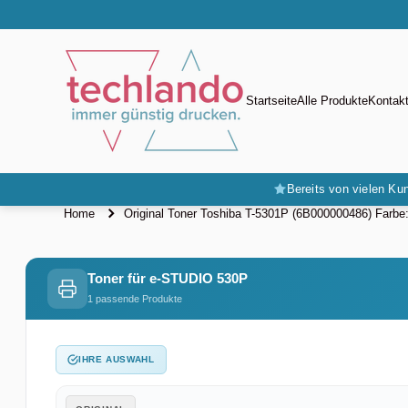
Direkt zum Inhalt
Startseite
Alle Produkte
Kontak
Bereits von vielen Kun
Home
Original Toner Toshiba T-5301P (6B000000486) Farbe
Toner für e-STUDIO 530P
1 passende Produkte
IHRE AUSWAHL