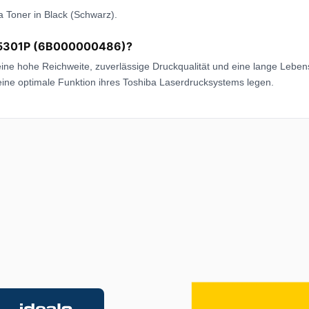
a Toner in Black (Schwarz).
 T-5301P (6B000000486)?
ne hohe Reichweite, zuverlässige Druckqualität und eine lange Lebensd
eine optimale Funktion ihres Toshiba Laserdrucksystems legen.