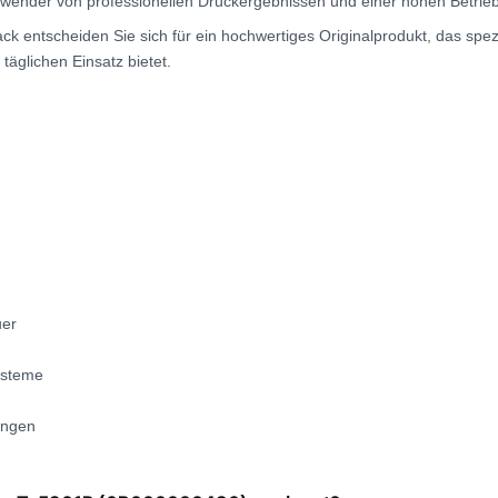
nwender von professionellen Druckergebnissen und einer hohen Betrieb
k entscheiden Sie sich für ein hochwertiges Originalprodukt, das spe
täglichen Einsatz bietet.
uer
ysteme
ungen