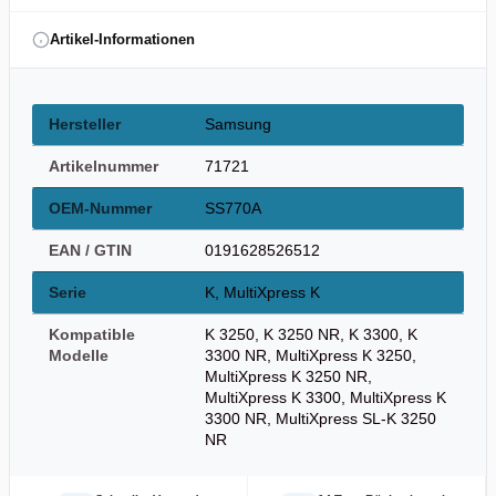
Artikel-Informationen
Hersteller
Samsung
Artikelnummer
71721
OEM-Nummer
SS770A
EAN / GTIN
0191628526512
Serie
K, MultiXpress K
Kompatible
K 3250, K 3250 NR, K 3300, K
Modelle
3300 NR, MultiXpress K 3250,
MultiXpress K 3250 NR,
MultiXpress K 3300, MultiXpress K
3300 NR, MultiXpress SL-K 3250
NR