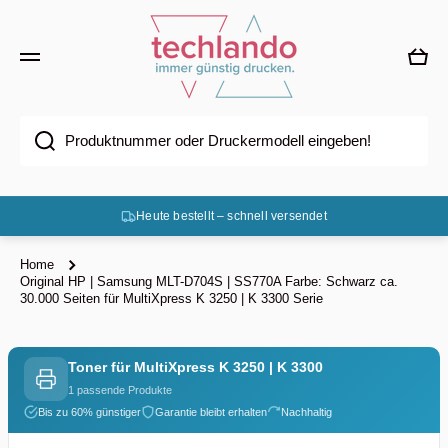
Direkt zum Inhalt
Ware
Produktnummer oder Druckermodell eingeben!
Heute bestellt – schnell versendet
Home
Original HP | Samsung MLT-D704S | SS770A Farbe: Schwarz ca.
30.000 Seiten für MultiXpress K 3250 | K 3300 Serie
Toner für MultiXpress K 3250 | K 3300
1 passende Produkte
Bis zu 60% günstiger
Garantie bleibt erhalten
Nachhaltig