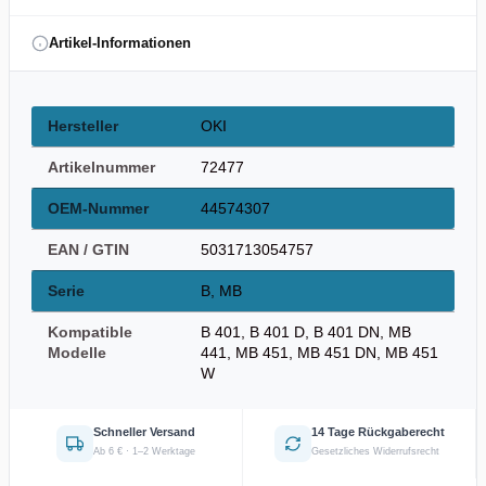
Artikel-Informationen
Hersteller
OKI
Artikelnummer
72477
OEM-Nummer
44574307
EAN / GTIN
5031713054757
Serie
B, MB
Kompatible
B 401, B 401 D, B 401 DN, MB
Modelle
441, MB 451, MB 451 DN, MB 451
W
Schneller Versand
14 Tage Rückgaberecht
Ab 6 € · 1–2 Werktage
Gesetzliches Widerrufsrecht