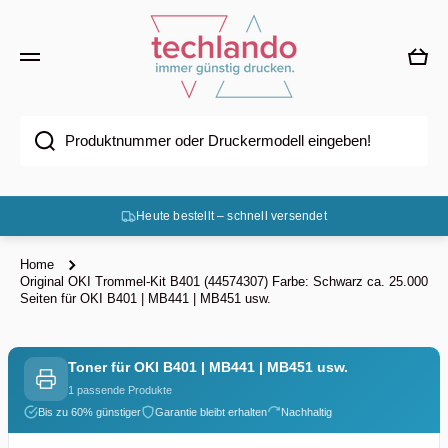
Direkt zum Inhalt
Ware
Produktnummer oder Druckermodell eingeben!
Heute bestellt – schnell versendet
Home
Original OKI Trommel-Kit B401 (44574307) Farbe: Schwarz ca. 25.000
Seiten für OKI B401 | MB441 | MB451 usw.
Toner für OKI B401 | MB441 | MB451 usw.
1 passende Produkte
Bis zu 60% günstiger
Garantie bleibt erhalten
Nachhaltig