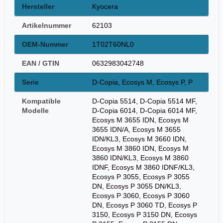
Hersteller
Kyocera
Artikelnummer
62103
OEM-Nummer
1T02T60NL0
EAN / GTIN
0632983042748
Serie
D-Copia, Ecosys M, Ecosys P, P
Kompatible
D-Copia 5514, D-Copia 5514 MF,
Modelle
D-Copia 6014, D-Copia 6014 MF,
Ecosys M 3655 IDN, Ecosys M
3655 IDN/A, Ecosys M 3655
IDN/KL3, Ecosys M 3660 IDN,
Ecosys M 3860 IDN, Ecosys M
3860 IDN/KL3, Ecosys M 3860
IDNF, Ecosys M 3860 IDNF/KL3,
Ecosys P 3055, Ecosys P 3055
DN, Ecosys P 3055 DN/KL3,
Ecosys P 3060, Ecosys P 3060
DN, Ecosys P 3060 TD, Ecosys P
3150, Ecosys P 3150 DN, Ecosys