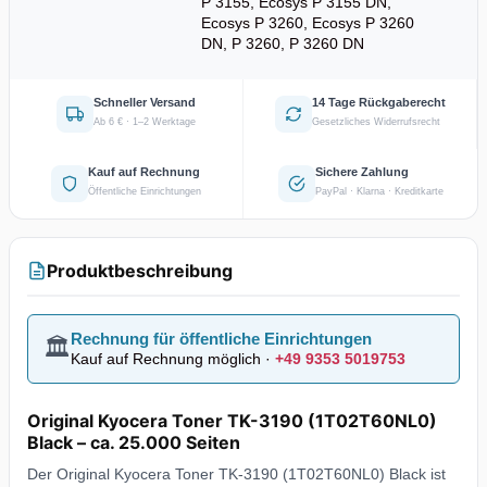
P 3155, Ecosys P 3155 DN,
Ecosys P 3260, Ecosys P 3260
DN, P 3260, P 3260 DN
Schneller Versand
14 Tage Rückgaberecht
Ab 6 € · 1–2 Werktage
Gesetzliches Widerrufsrecht
Kauf auf Rechnung
Sichere Zahlung
Öffentliche Einrichtungen
PayPal · Klarna · Kreditkarte
Produktbeschreibung
Rechnung für öffentliche Einrichtungen
🏛️
Kauf auf Rechnung möglich ·
+49 9353 5019753
Original Kyocera Toner TK-3190 (1T02T60NL0)
Black – ca. 25.000 Seiten
Der Original Kyocera Toner TK-3190 (1T02T60NL0) Black ist