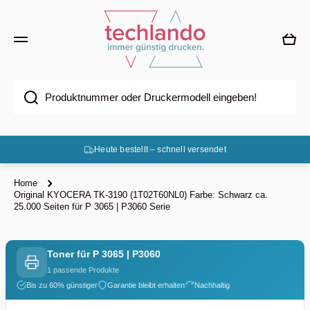
Direkt zum Inhalt
Ware
Produktnummer oder Druckermodell eingeben!
Heute bestellt – schnell versendet
Home
Original KYOCERA TK-3190 (1T02T60NL0) Farbe: Schwarz ca.
25.000 Seiten für P 3065 | P3060 Serie
Toner für P 3065 | P3060
1 passende Produkte
Bis zu 60% günstiger
Garantie bleibt erhalten
Nachhaltig